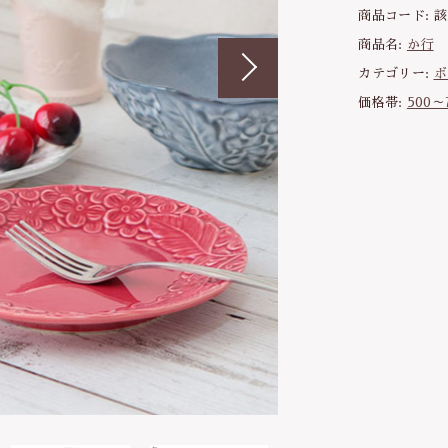
商品コード:
該
a
わ行
子ども食器（すくい易いシリーズ
商品名:
か行
n
a
調理道具・卓上小物
ッピングを続ける
カートを確認
カテゴリー:
ボ
小
価格帯:
500～
保存容器・弁当箱
鉢
|
耐熱陶器
径
インテリア・花瓶
1
4
kobanaシリーズ
.
5
ぽっぷシリーズ
c
m
美
濃
焼
電
子