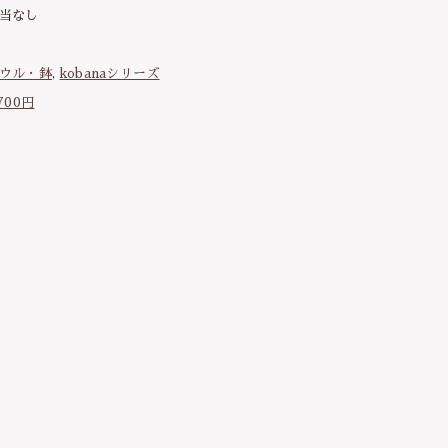
当なし
）
する
ウル・鉢
,
kobanaシリーズ
700円