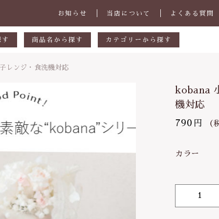
お知らせ
当店について
よくある質問
探す
商品名から探す
カテゴリーから探す
あ行
マグカップ・スープカップ
濃焼 電子レンジ・食洗機対応
しました
円
か行
小皿
kobana
00円
さ行
中皿・取皿
機対応
000円
た行
大皿・盛皿・カレーパスタ皿
790
円
（
子カテゴリ
ana 小鉢 | 径14.5cm 美濃焼 電子レンジ・食洗機対応
000円
な行
ボウル・鉢
ー
カラー
は行
茶碗・丼
ま行
ランチプレート
その他
k
や行
急須・ポット・コーヒー関連
o
在庫あり
セ
ら行
カトラリー
b