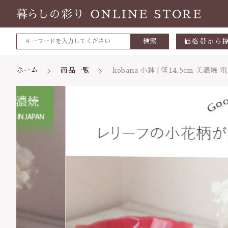
検索
価格帯から
～500円
ホーム
商品一覧
kobana 小鉢 | 径14.5cm 美
カートに商品を追加
500～700
700～1,0
1,000～2,
親カテゴリ
kob
2,000～3,
カラ
3,000円～
数量
5000円～
価格帯
8000円～
～