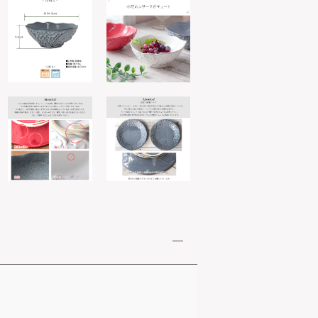
レ
ン
ジ
・
食
洗
機
対
応
個