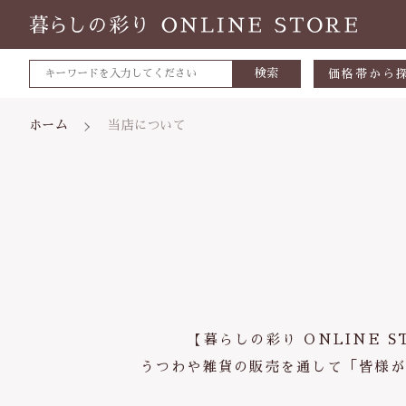
検索
価格帯から
～500円
ホーム
当店について
500～700
700～1,0
1,000～2,
親カテゴリ
2,000～3,
3,000円～
5000円～
【暮らしの彩り ONLINE
価格帯
8000円～
うつわや雑貨の販売を通して「皆様が
～