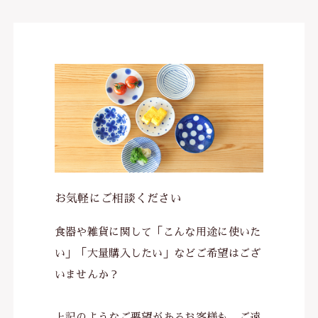
わ行
子ども食器（すくい易いシリーズ
調理道具・卓上小物
保存容器・弁当箱
耐熱陶器
インテリア・花瓶
kobanaシリーズ
ぽっぷシリーズ
お気軽にご相談ください
食器や雑貨に関して「こんな用途に使いた
い」「大量購入したい」などご希望はござ
いませんか？
上記のようなご要望があるお客様も、ご遠