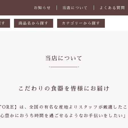
お知らせ
当店について
よくある質問
探す
商品名から探す
カテゴリーから探す
あ行
マグカップ・スープカップ
円
か行
小皿
当店について
00円
さ行
中皿・取皿
000円
た行
大皿・盛皿・カレーパスタ皿
子カテゴリ
000円
な行
ボウル・鉢
こだわりの食器を皆様にお届け
は行
茶碗・丼
ま行
ランチプレート
 STORE】は、全国の有名な産地よりスタッフが厳選した
その他
や行
急須・ポット・コーヒー関連
心豊かにおうち時間を過ごせるようなお手伝いをしたい
在庫あり
セ
ら行
カトラリー