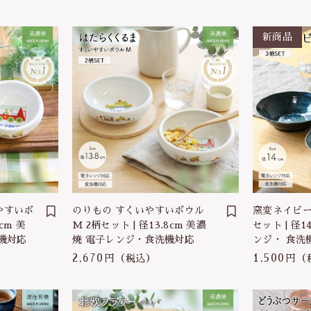
やすいボ
のりもの すくいやすいボウル
窯変ネイビー
cm 美
M 2柄セット | 径13.8cm 美濃
セット | 径
機対応
焼 電子レンジ・食洗機対応
ンジ・ 食洗
2,670円
1,500円
（税込）
（