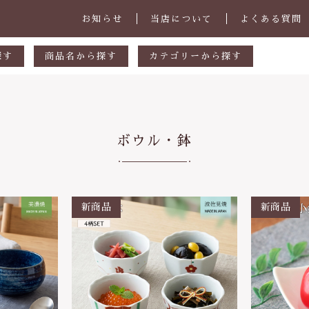
お知らせ
当店について
よくある質問
探す
商品名から探す
カテゴリーから探す
あ行
マグカップ・スープカップ
円
か行
小皿
ボウル・鉢
00円
さ行
中皿・取皿
000円
た行
大皿・盛皿・カレーパスタ皿
子カテゴリ
000円
な行
ボウル・鉢
は行
茶碗・丼
ま行
ランチプレート
その他
や行
急須・ポット・コーヒー関連
在庫あり
セ
ら行
カトラリー