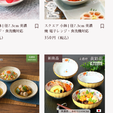
）
| 径7.3cm 美濃
スクエア 小鉢 | 径7.3cm 美濃
ジ・食洗機対応
焼 電子レンジ・食洗機対応
350円
込）
（税込）