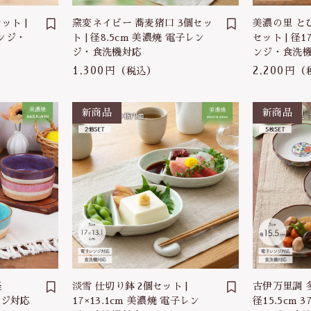
ット |
窯変ネイビー 蕎麦猪口 3個セッ
美濃の里 と
レンジ・
ト | 径8.5cm 美濃焼 電子レン
セット | 径
ジ・食洗機対応
ンジ・食洗
1,300円
2,200円
（税込）
（
径
淡雪 仕切り鉢 2個セット |
古伊万里調 多
ンジ対応
17×13.1cm 美濃焼 電子レン
径15.5cm 