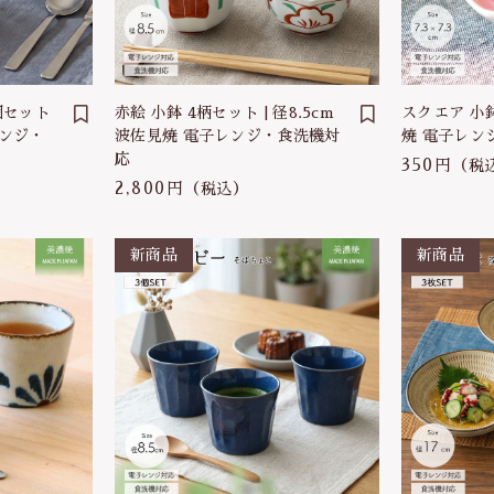
わ行
子ども食器（すくい易いシリーズ
調理道具・卓上小物
個セット
赤絵 小鉢 4柄セット | 径8.5cm
スクエア 小鉢 
保存容器・弁当箱
レンジ・
波佐見焼 電子レンジ・食洗機対
焼 電子レン
応
350円
耐熱陶器
（税
2,800円
（税込）
インテリア・花瓶
kobanaシリーズ
ぽっぷシリーズ