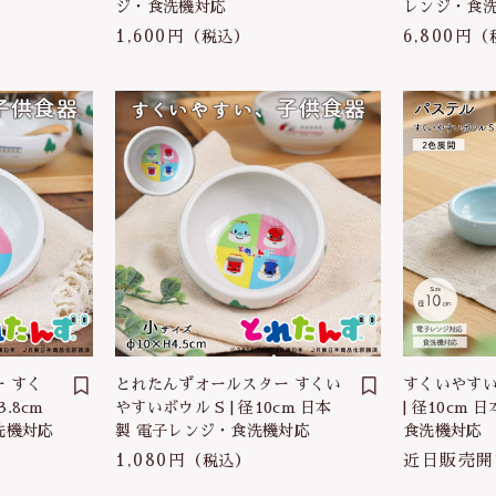
ジ・食洗機対応
レンジ・食
1,600円
6,800円
（税込）
（
 すく
とれたんずオールスター すくい
すくいやすい
.8cm
やすいボウル S | 径10cm 日本
| 径10cm
洗機対応
製 電子レンジ・食洗機対応
食洗機対応
1,080円
近日販売開
（税込）