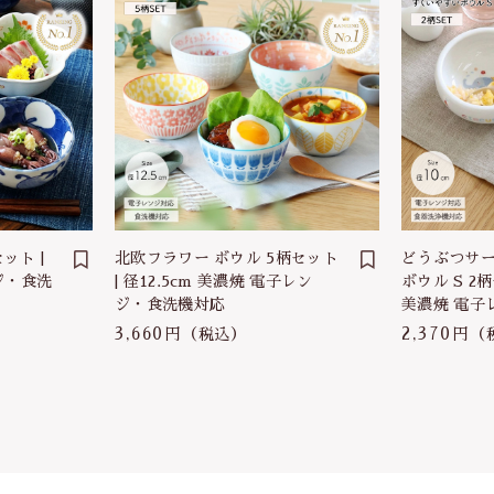
ット |
北欧フラワー ボウル 5柄セット
どうぶつサー
ジ・食洗
| 径12.5cm 美濃焼 電子レン
ボウル S 2柄
ジ・食洗機対応
美濃焼 電子
3,660円
2,370円
（税込）
（