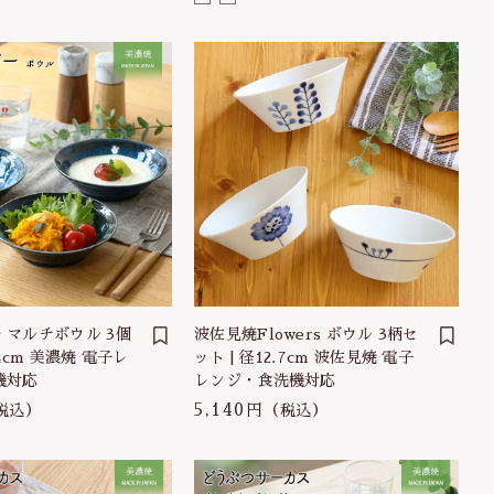
 マルチボウル 3個
波佐見焼Flowers ボウル 3柄セ
14cm 美濃焼 電子レ
ット | 径12.7cm 波佐見焼 電子
機対応
レンジ・食洗機対応
5,140円
税込）
（税込）