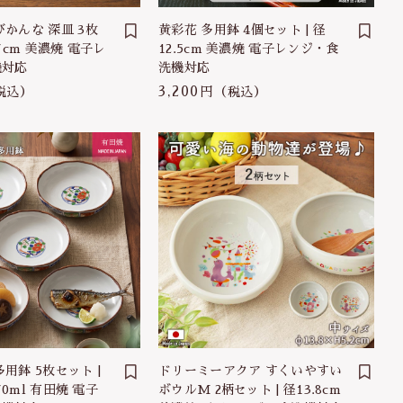
びかんな 深皿 3枚
黄彩花 多用鉢 4個セット | 径
17cm 美濃焼 電子レ
12.5cm 美濃焼 電子レンジ・食
機対応
洗機対応
3,200円
税込）
（税込）
用鉢 5枚セット |
ドリーミーアクア すくいやすい
370ml 有田焼 電子
ボウルM 2柄セット | 径13.8cm