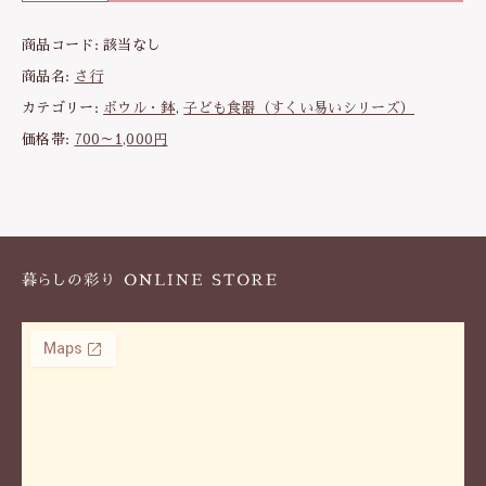
く
い
商品コード:
該当なし
や
す
商品名:
さ行
い
カテゴリー:
ボウル・鉢
,
子ども食器（すくい易いシリーズ）
ボ
価格帯:
700～1,000円
ウ
ル
1
個
|
径
1
3
.
5
c
m
電
子
レ
ン