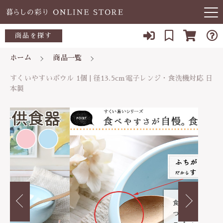
カートに商品を追加しました
キーワード検索
商品を探す
お知らせ
ホーム
商品一覧
すくいやすいボウル 1個 | 径13.5cm電子レン
すべて
ジ・食洗機対応 日本製
当店について
すくいやすいボウル 1個 | 径13.5cm電子レンジ・食洗機対応 日
～500円
カラー
本製
こだわり検索
あ行
数量
よくある質問
500～700円
（税込）
親カテゴリ
か行
ブログ
700～1,000円
さ行
子カテゴリ
03-5989-1906
1,000～2,000円
ショッピングを続ける
た行
定休日 土日祝
2,000～3,000円
価格帯
な行
カートを確認する
お問い合わせ
3,000円～
～