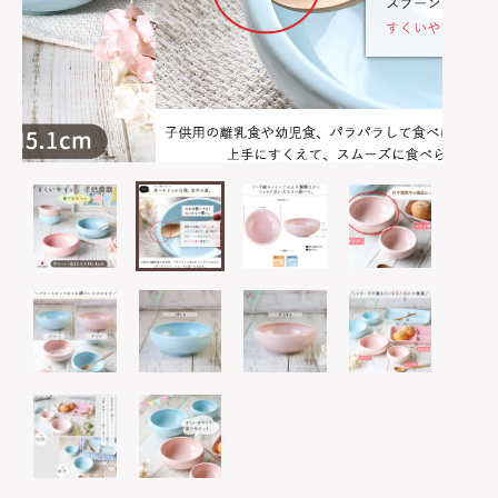
は行
5000円～
その他
在庫あり
セール
ま行
8000円～
並び順
や行
ら行
わ行