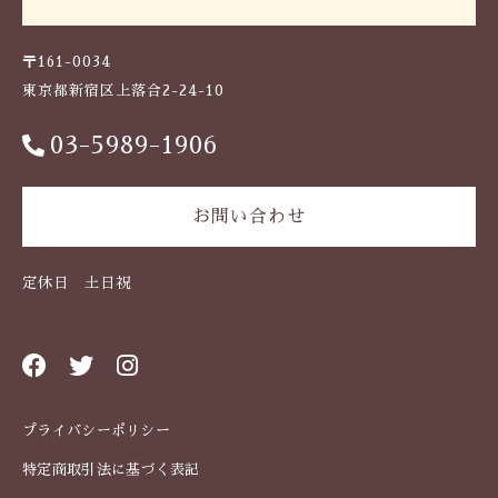
ジ
・
〒161-0034
食
東京都新宿区上落合2-24-10
洗
機
対
03-5989-1906
応
日
本
お問い合わせ
製
個
定休日 土日祝
プライバシーポリシー
特定商取引法に基づく表記