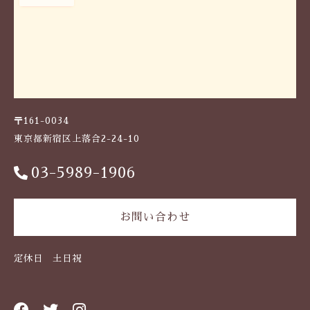
2
×
2
4
.
3
c
m
〒161-0034
美
東京都新宿区上落合2-24-10
濃
焼
電
03-5989-1906
子
レ
ン
お問い合わせ
ジ
・
食
定休日 土日祝
洗
機
対