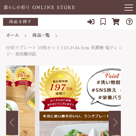
カートに商品を追加しました
キーワード検索
商品を探す
お知らせ
ホーム
商品一覧
仕切りプレート 10枚セット | 15.2×24.3cm 美濃
すべて
焼 電子レンジ・食洗機対応
当店について
仕切りプレート 10枚セット | 15.2×24.3cm 美濃焼 電子レン
～500円
数量
ジ・食洗機対応
こだわり検索
あ行
8,100円
（税込）
よくある質問
500～700円
親カテゴリ
か行
ブログ
700～1,000円
さ行
子カテゴリ
ショッピングを続ける
03-5989-1906
1,000～2,000円
た行
定休日 土日祝
2,000～3,000円
価格帯
カートを確認する
な行
お問い合わせ
3,000円～
～