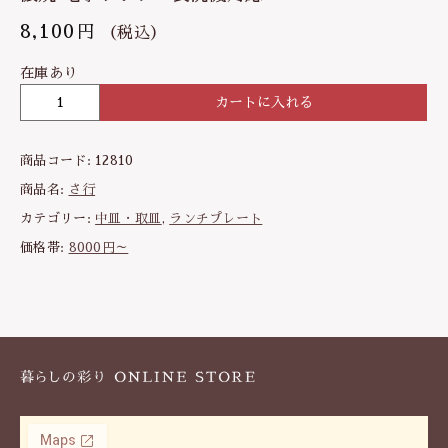
8,100
円
（税込）
在庫あり
カートに入れる
仕
切
り
商品コード:
12810
プ
レ
商品名:
さ行
ー
カテゴリー:
中皿・取皿
,
ランチプレート
ト
価格帯:
8000円～
1
0
枚
セ
ッ
ト
|
1
5
.