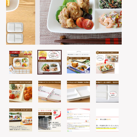
は行
5000円～
その他
在庫あり
セール
ま行
8000円～
並び順
や行
ら行
わ行