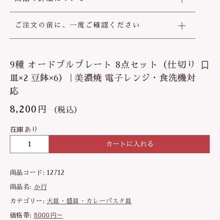
ご注文の前に、一度ご確認ください
9種 オードブルプレート 8点セット（仕切り
皿×2 豆鉢×6） | 美濃焼 電子レンジ・食洗機対
応
8,200
円
（税込）
在庫あり
カートに入れる
9
種
オ
商品コード:
12712
ー
ド
商品名:
か行
ブ
カテゴリー:
大皿・盛皿・カレーパスタ皿
ル
価格帯:
8000円～
プ