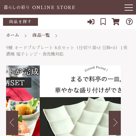
カートに商品を追加しました
キーワード検索
商品を探す
お知らせ
ホーム
商品一覧
9種 オードブルプレート 8点セット（仕切り皿×2
すべて
豆鉢×6） | 美濃焼 電子レンジ・食洗機対応
当店について
9種 オードブルプレート 8点セット（仕切り皿×2 豆鉢×6） | 美
～500円
数量
濃焼 電子レンジ・食洗機対応
こだわり検索
あ行
8,200円
（税込）
よくある質問
500～700円
親カテゴリ
か行
ブログ
700～1,000円
さ行
ショッピングを続ける
子カテゴリ
03-5989-1906
1,000～2,000円
た行
定休日 土日祝
2,000～3,000円
カートを確認する
価格帯
な行
お問い合わせ
3,000円～
～