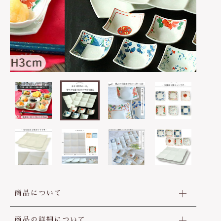
は行
5000円～
その他
在庫あり
セール
ま行
8000円～
並び順
や行
ら行
わ行
商品について
商品の詳細について