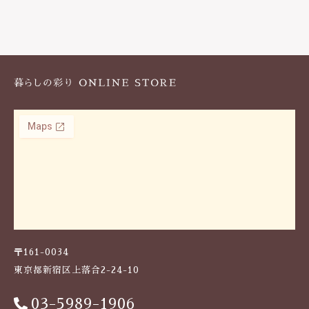
レ
ー
ト
8
点
セ
ッ
ト
（
仕
切
り
皿
×
2
豆
鉢
〒161-0034
×
東京都新宿区上落合2-24-10
6
）
|
03-5989-1906