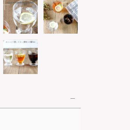
洗
機
対
応
東
洋
佐
々
木
ガ
ラ
ス
個