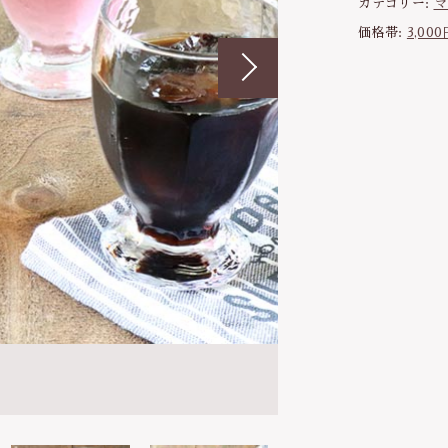
ン
カテゴリー:
マ
ブ
わ行
子ども食器（すくい易いシリーズ
価格帯:
3,00
ラ
調理道具・卓上小物
ー
ッピングを続ける
カートを確認
3
保存容器・弁当箱
個
セ
耐熱陶器
ッ
インテリア・花瓶
ト
|
kobanaシリーズ
3
5
ぽっぷシリーズ
0
m
l
日
本
製
食