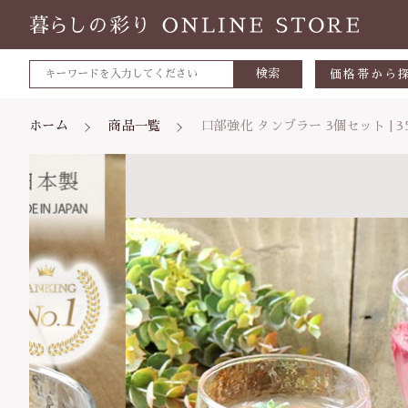
検索
価格帯から
～500円
ホーム
商品一覧
口部強化 タンブラー 3個セット | 
カートに商品を追加
500～700
700～1,0
1,000～2,
親カテゴリ
口部
2,000～3,
ス
3,000円～
数量
5000円～
価格帯
8000円～
～