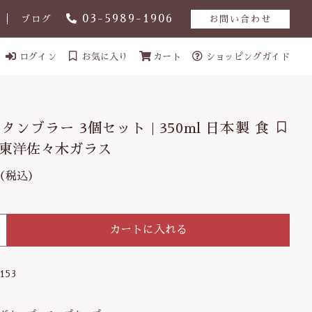
03-5989-1906
ブログ
お問い合わせ
ログイン
お気に入り
カート
ショッピングガイド
タンブラー 3個セット | 350ml 日本製 食
 東洋佐々木ガラス
（税込）
 東洋佐々木ガラ
3,160円
（税
込）
カートに入れる
1153
ール