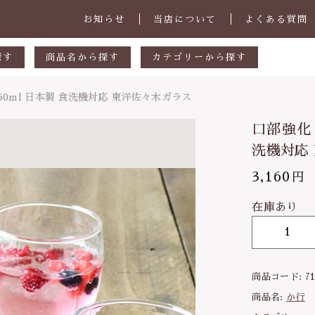
お知らせ
当店について
よくある質問
探す
商品名から探す
カテゴリーから探す
あ行
マグカップ・スープカップ
350ml 日本製 食洗機対応 東洋佐々木ガラス
しました
円
か行
小皿
口部強化 
00円
さ行
中皿・取皿
洗機対応
000円
た行
大皿・盛皿・カレーパスタ皿
3,160
円
子カテゴリ
強化 タンブラー 3個セット | 350ml 日本製 食洗機対応
000円
な行
ボウル・鉢
在庫あり
は行
茶碗・丼
口
部
ま行
ランチプレート
強
その他
商品コード:
7
化
や行
急須・ポット・コーヒー関連
商品名:
か行
タ
在庫あり
セ
ら行
カトラリー