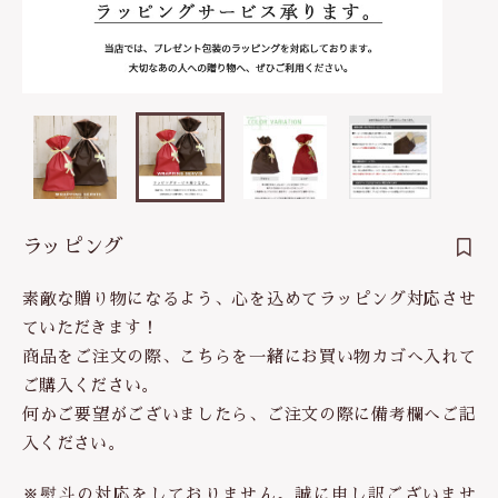
は行
5000円～
その他
在庫あり
セール
ま行
8000円～
並び順
や行
ら行
ラッピング
わ行
素敵な贈り物になるよう、心を込めてラッピング対応させ
ていただきます！
商品をご注文の際、こちらを一緒にお買い物カゴへ入れて
ご購入ください。
何かご要望がございましたら、ご注文の際に備考欄へご記
入ください。
※熨斗の対応をしておりません。誠に申し訳ございませ