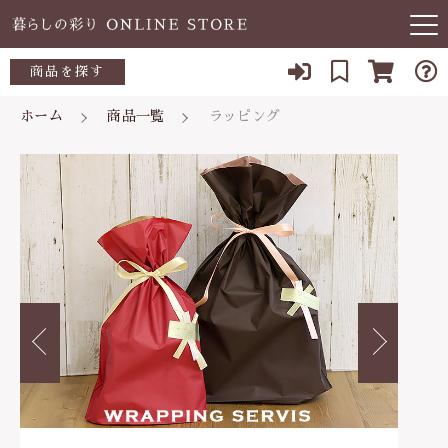
カートに商品を追加しました
キーワード検索
商品を探す
お知らせ
ホーム
商品一覧
ラッピング
すべて
当店について
ラッピング
～500円
こだわり検索
数量
あ行
よくある質問
500～700円
親カテゴリ
円
（税込）
か行
ブログ
700～1,000円
さ行
子カテゴリ
03-5989-1906
1,000～2,000円
ショッピングを続ける
た行
定休日 土日祝
2,000～3,000円
価格帯
な行
お問い合わせ
3,000円～
～
カートを確認する