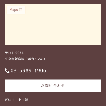
m
益
子
焼
わ
か
さ
ま
陶
芸
〒161-0034
個
東京都新宿区上落合2-24-10
03-5989-1906
お問い合わせ
定休日 土日祝