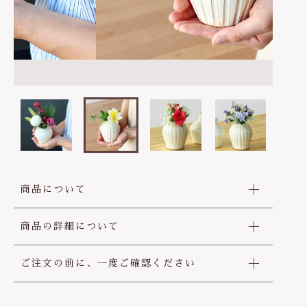
は行
5000円～
その他
在庫あり
セール
ま行
8000円～
並び順
や行
ら行
わ行
商品について
商品の詳細について
ご注文の前に、一度ご確認ください