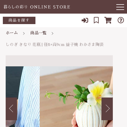
カートに商品を追加しました
キーワード検索
商品を探す
お知らせ
ホーム
商品一覧
すべて
しのぎ きなり 花瓶 | 径8×高9cm 益子焼 わか
当店について
しのぎ きなり 花瓶 | 径8×高9cm 益子焼 わかさま陶芸
さま陶芸
～500円
こだわり検索
数量
あ行
よくある質問
500～700円
親カテゴリ
2,670円
（税込）
か行
ブログ
700～1,000円
さ行
子カテゴリ
03-5989-1906
1,000～2,000円
ショッピングを続ける
た行
定休日 土日祝
2,000～3,000円
価格帯
な行
お問い合わせ
カートを確認する
3,000円～
～