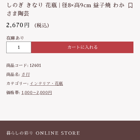
しのぎ きなり 花瓶 | 径8×高9cm 益子焼 わか
さま陶芸
2,670
円
（税込）
在庫あり
カートに入れる
し
の
ぎ
商品コード:
12601
き
な
商品名:
さ行
り
カテゴリー:
インテリア・花瓶
花
価格帯:
1,000～2,000円
瓶
|
径
8
×
高
9
c