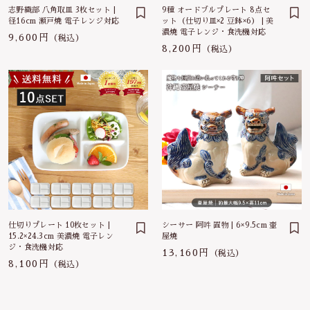
志野織部 八角取皿 3枚セット |
9種 オードブルプレート 8点セ
は行
5000円～
径16cm 瀬戸焼 電子レンジ対応
ット（仕切り皿×2 豆鉢×6） | 美
その他
濃焼 電子レンジ・食洗機対応
9,600円
（税込）
在庫あり
セール
8,200円
（税込）
ま行
8000円～
並び順
や行
ら行
わ行
仕切りプレート 10枚セット |
シーサー 阿吽 置物 | 6×9.5cm 壷
15.2×24.3cm 美濃焼 電子レン
屋焼
ジ・食洗機対応
13,160円
（税込）
8,100円
（税込）