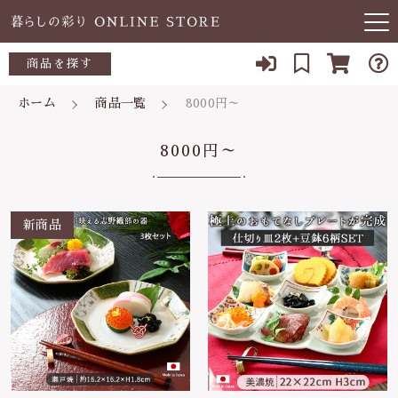
キーワード検索
商品を探す
お知らせ
ホーム
商品一覧
8000円～
すべて
当店について
8000円～
～500円
こだわり検索
あ行
よくある質問
500～700円
親カテゴリ
か行
ブログ
700～1,000円
さ行
子カテゴリ
03-5989-1906
1,000～2,000円
た行
定休日 土日祝
2,000～3,000円
価格帯
な行
お問い合わせ
3,000円～
～