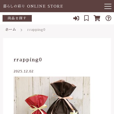
キーワード検索
商品を探す
お知らせ
ホーム
rrapping0
すべて
当店について
～500円
こだわり検索
あ行
よくある質問
500～700円
親カテゴリ
rrapping0
か行
ブログ
700～1,000円
2025.12.02
さ行
子カテゴリ
03-5989-1906
1,000～2,000円
た行
定休日 土日祝
2,000～3,000円
価格帯
な行
お問い合わせ
3,000円～
～