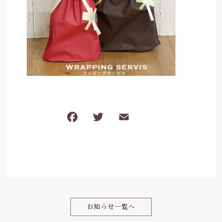
は行
5000円～
その他
在庫あり
セール
ま行
8000円～
並び順
や行
ら行
F
T
E
共
わ行
a
w
m
有
c
it
ai
e
te
l
b
r
o
お知らせ一覧へ
o