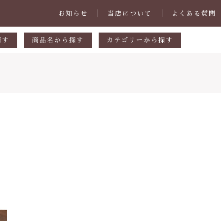
お知らせ
当店について
よくある質問
探す
商品名から探す
カテゴリーから探す
あ行
マグカップ・スープカップ
円
か行
小皿
00円
さ行
中皿・取皿
000円
た行
大皿・盛皿・カレーパスタ皿
子カテゴリ
000円
な行
ボウル・鉢
は行
茶碗・丼
ま行
ランチプレート
その他
や行
急須・ポット・コーヒー関連
在庫あり
セ
ら行
カトラリー