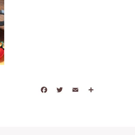
わ行
子ども食器（すくい易いシリーズ
調理道具・卓上小物
保存容器・弁当箱
耐熱陶器
インテリア・花瓶
kobanaシリーズ
ぽっぷシリーズ
F
T
E
共
a
w
m
有
c
it
ai
e
te
l
b
r