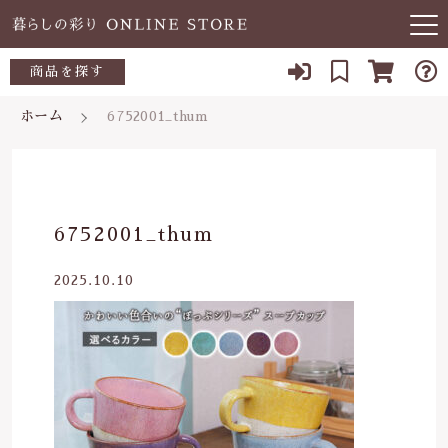
キーワード検索
商品を探す
お知らせ
ホーム
6752001_thum
すべて
当店について
～500円
こだわり検索
あ行
よくある質問
500～700円
親カテゴリ
6752001_thum
か行
ブログ
700～1,000円
2025.10.10
さ行
子カテゴリ
03-5989-1906
1,000～2,000円
た行
定休日 土日祝
2,000～3,000円
価格帯
な行
お問い合わせ
3,000円～
～