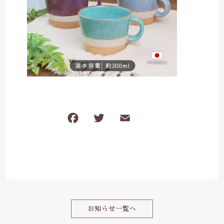
は行
5000円～
その他
在庫あり
セール
ま行
8000円～
並び順
や行
ら行
F
T
E
共
わ行
a
w
m
有
c
it
ai
e
te
l
b
r
o
お知らせ一覧へ
o