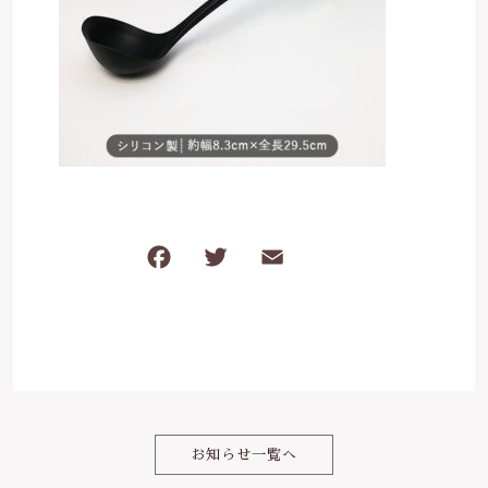
は行
5000円～
その他
在庫あり
セール
ま行
8000円～
並び順
や行
ら行
F
T
E
共
わ行
a
w
m
有
c
it
ai
e
te
l
b
r
o
お知らせ一覧へ
o