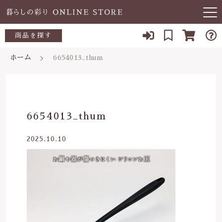
キーワード検索
商品を探す
お知らせ
ホーム
6654013_thum
すべて
当店について
～500円
こだわり検索
あ行
よくある質問
500～700円
親カテゴリ
6654013_thum
か行
ブログ
700～1,000円
2025.10.10
さ行
子カテゴリ
03-5989-1906
1,000～2,000円
た行
定休日 土日祝
2,000～3,000円
価格帯
な行
お問い合わせ
3,000円～
～