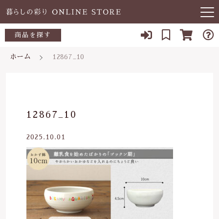
キーワード検索
商品を探す
お知らせ
ホーム
12867_10
すべて
当店について
～500円
こだわり検索
あ行
よくある質問
500～700円
親カテゴリ
12867_10
か行
ブログ
700～1,000円
2025.10.01
さ行
子カテゴリ
03-5989-1906
1,000～2,000円
た行
定休日 土日祝
2,000～3,000円
価格帯
な行
お問い合わせ
3,000円～
～