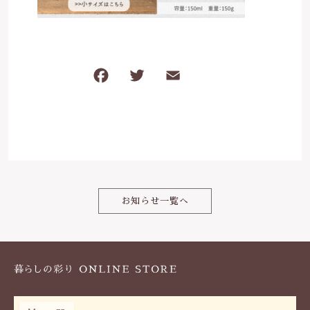
は行
5000円～
その他
在庫あり
セール
ま行
8000円～
F
T
E
共
並び順
や行
a
w
m
有
c
it
ai
ら行
e
te
l
b
r
わ行
o
お知らせ一覧へ
o
k