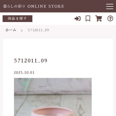
キーワード検索
商品を探す
お知らせ
ホーム
5712011_09
すべて
当店について
～500円
こだわり検索
あ行
よくある質問
500～700円
親カテゴリ
5712011_09
か行
ブログ
700～1,000円
2025.10.01
さ行
子カテゴリ
03-5989-1906
1,000～2,000円
た行
定休日 土日祝
2,000～3,000円
価格帯
な行
お問い合わせ
3,000円～
～