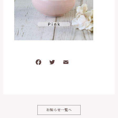
は行
5000円～
その他
在庫あり
セール
ま行
8000円～
並び順
や行
ら行
F
T
E
共
わ行
a
w
m
有
c
it
ai
e
te
l
b
r
o
お知らせ一覧へ
o