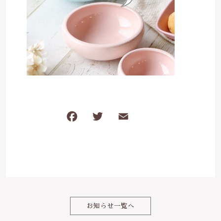
は行
5000円～
その他
在庫あり
セール
ま行
8000円～
並び順
や行
ら行
F
T
E
共
わ行
a
w
m
有
c
it
ai
e
te
l
b
r
o
お知らせ一覧へ
o