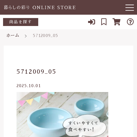
キーワード検索
商品を探す
お知らせ
ホーム
5712009_05
すべて
当店について
～500円
こだわり検索
あ行
よくある質問
500～700円
親カテゴリ
5712009_05
か行
ブログ
700～1,000円
2025.10.01
さ行
子カテゴリ
03-5989-1906
1,000～2,000円
た行
定休日 土日祝
2,000～3,000円
価格帯
な行
お問い合わせ
3,000円～
～