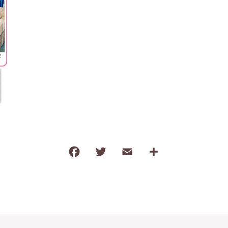
わ行
子ども食器（すくい易いシリーズ
調理道具・卓上小物
保存容器・弁当箱
耐熱陶器
インテリア・花瓶
kobanaシリーズ
ぽっぷシリーズ
F
T
E
共
a
w
m
有
c
it
ai
e
te
l
b
r