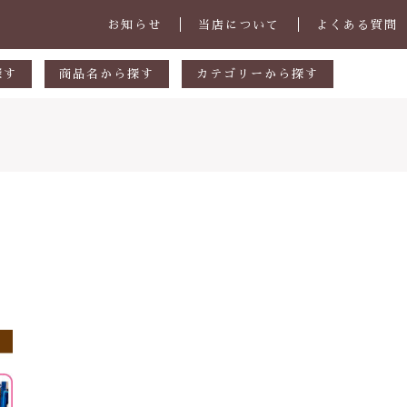
お知らせ
当店について
よくある質問
探す
商品名から探す
カテゴリーから探す
あ行
マグカップ・スープカップ
円
か行
小皿
00円
さ行
中皿・取皿
000円
た行
大皿・盛皿・カレーパスタ皿
子カテゴリ
000円
な行
ボウル・鉢
は行
茶碗・丼
ま行
ランチプレート
その他
や行
急須・ポット・コーヒー関連
在庫あり
セ
ら行
カトラリー