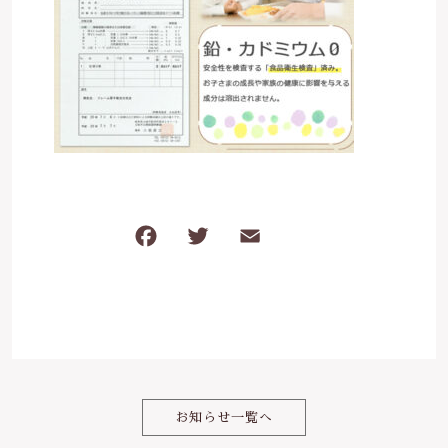
は行
5000円～
その他
在庫あり
セール
ま行
8000円～
並び順
や行
ら行
F
T
E
共
わ行
a
w
m
有
c
it
ai
e
te
l
b
r
o
お知らせ一覧へ
o