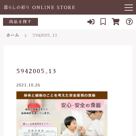
キーワード検索
商品を探す
お知らせ
ホーム
5942005_13
すべて
当店について
～500円
こだわり検索
あ行
よくある質問
500～700円
親カテゴリ
5942005_13
か行
ブログ
700～1,000円
2021.10.26
さ行
子カテゴリ
03-5989-1906
1,000～2,000円
た行
定休日 土日祝
2,000～3,000円
価格帯
な行
お問い合わせ
3,000円～
～