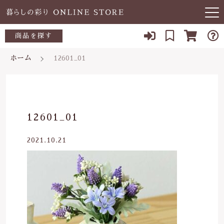
キーワード検索
商品を探す
お知らせ
ホーム
12601_01
すべて
当店について
～500円
こだわり検索
あ行
よくある質問
500～700円
親カテゴリ
12601_01
か行
ブログ
700～1,000円
2021.10.21
さ行
子カテゴリ
03-5989-1906
1,000～2,000円
た行
定休日 土日祝
2,000～3,000円
価格帯
な行
お問い合わせ
3,000円～
～