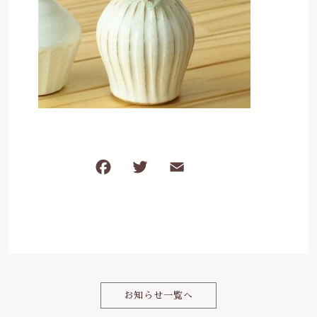
は行
5000円～
その他
在庫あり
セール
ま行
8000円～
並び順
や行
ら行
F
T
E
共
わ行
a
w
m
有
c
it
ai
e
te
l
b
r
o
お知らせ一覧へ
o