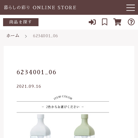
キーワード検索
商品を探す
お知らせ
ホーム
6234001_06
すべて
当店について
～500円
こだわり検索
あ行
よくある質問
500～700円
親カテゴリ
6234001_06
か行
ブログ
700～1,000円
2021.09.16
さ行
子カテゴリ
03-5989-1906
1,000～2,000円
た行
定休日 土日祝
2,000～3,000円
価格帯
な行
お問い合わせ
3,000円～
～