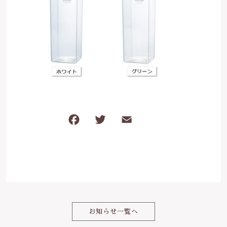
は行
5000円～
その他
在庫あり
セール
ま行
8000円～
並び順
や行
ら行
F
T
E
共
わ行
a
w
m
有
c
it
ai
e
te
l
b
r
o
お知らせ一覧へ
o