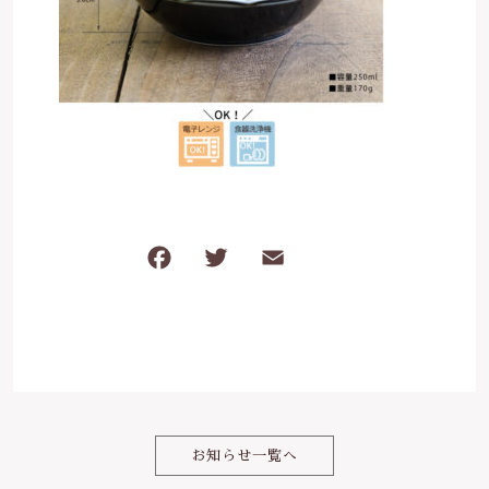
は行
5000円～
その他
在庫あり
セール
ま行
8000円～
並び順
や行
ら行
F
T
E
共
わ行
a
w
m
有
c
it
ai
e
te
l
b
r
o
お知らせ一覧へ
o