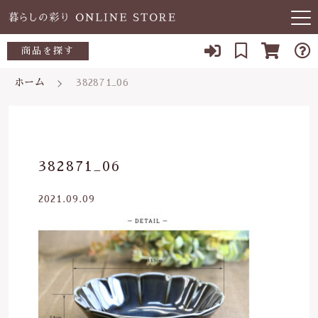
キーワード検索
商品を探す
お知らせ
ホーム
382871_06
すべて
当店について
～500円
こだわり検索
あ行
よくある質問
500～700円
親カテゴリ
382871_06
か行
ブログ
700～1,000円
2021.09.09
さ行
子カテゴリ
03-5989-1906
1,000～2,000円
た行
定休日 土日祝
2,000～3,000円
価格帯
な行
お問い合わせ
3,000円～
～