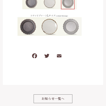
は行
5000円～
その他
在庫あり
セール
ま行
8000円～
並び順
や行
ら行
F
T
E
共
わ行
a
w
m
有
c
it
ai
e
te
l
b
r
o
お知らせ一覧へ
o