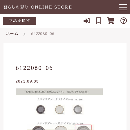
キーワード検索
商品を探す
お知らせ
ホーム
6122080_06
すべて
当店について
～500円
こだわり検索
あ行
よくある質問
500～700円
親カテゴリ
6122080_06
か行
ブログ
700～1,000円
2021.09.08
さ行
子カテゴリ
03-5989-1906
1,000～2,000円
た行
定休日 土日祝
2,000～3,000円
価格帯
な行
お問い合わせ
3,000円～
～