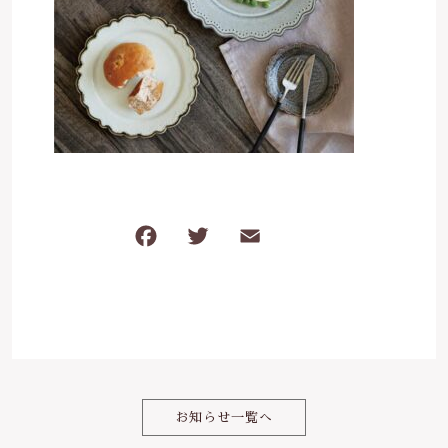
は行
5000円～
その他
在庫あり
セール
ま行
8000円～
並び順
や行
ら行
F
T
E
共
わ行
a
w
m
有
c
it
ai
e
te
l
b
r
o
お知らせ一覧へ
o