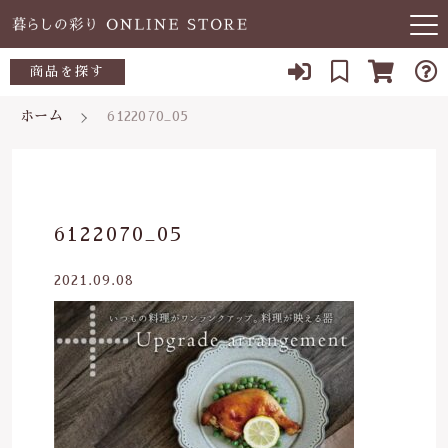
キーワード検索
商品を探す
お知らせ
ホーム
6122070_05
すべて
当店について
～500円
こだわり検索
あ行
よくある質問
500～700円
親カテゴリ
6122070_05
か行
ブログ
700～1,000円
2021.09.08
さ行
子カテゴリ
03-5989-1906
1,000～2,000円
た行
定休日 土日祝
2,000～3,000円
価格帯
な行
お問い合わせ
3,000円～
～