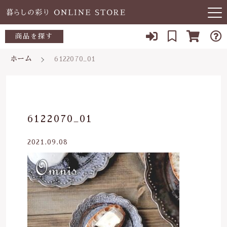
キーワード検索
商品を探す
お知らせ
ホーム
6122070_01
すべて
当店について
～500円
こだわり検索
あ行
よくある質問
500～700円
親カテゴリ
6122070_01
か行
ブログ
700～1,000円
2021.09.08
さ行
子カテゴリ
03-5989-1906
1,000～2,000円
た行
定休日 土日祝
2,000～3,000円
価格帯
な行
お問い合わせ
3,000円～
～