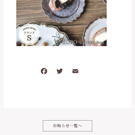
は行
5000円～
その他
在庫あり
セール
ま行
8000円～
並び順
や行
ら行
F
T
E
共
わ行
a
w
m
有
c
it
ai
e
te
l
b
r
o
お知らせ一覧へ
o