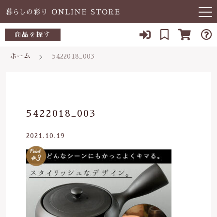
キーワード検索
商品を探す
お知らせ
ホーム
5422018_003
すべて
当店について
～500円
こだわり検索
あ行
よくある質問
500～700円
親カテゴリ
5422018_003
か行
ブログ
700～1,000円
2021.10.19
さ行
子カテゴリ
03-5989-1906
1,000～2,000円
た行
定休日 土日祝
2,000～3,000円
価格帯
な行
お問い合わせ
3,000円～
～