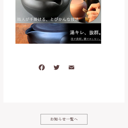
は行
5000円～
その他
在庫あり
セール
ま行
8000円～
並び順
や行
ら行
F
T
E
共
わ行
a
w
m
有
c
it
ai
e
te
l
b
r
o
お知らせ一覧へ
o