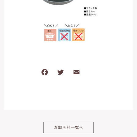
は行
5000円～
その他
在庫あり
セール
ま行
8000円～
並び順
や行
ら行
F
T
E
共
わ行
a
w
m
有
c
it
ai
e
te
l
b
r
o
お知らせ一覧へ
o