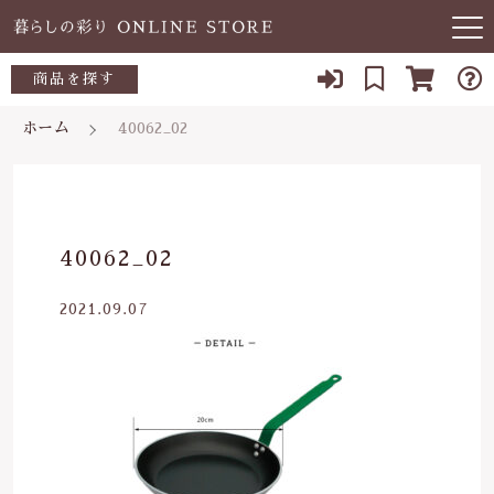
キーワード検索
商品を探す
お知らせ
ホーム
40062_02
すべて
当店について
～500円
こだわり検索
あ行
よくある質問
500～700円
親カテゴリ
40062_02
か行
ブログ
700～1,000円
2021.09.07
さ行
子カテゴリ
03-5989-1906
1,000～2,000円
た行
定休日 土日祝
2,000～3,000円
価格帯
な行
お問い合わせ
3,000円～
～