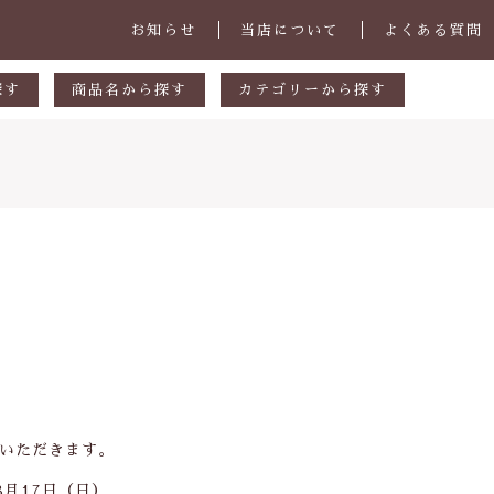
お知らせ
当店について
よくある質問
探す
商品名から探す
カテゴリーから探す
あ行
マグカップ・スープカップ
円
か行
小皿
00円
さ行
中皿・取皿
000円
た行
大皿・盛皿・カレーパスタ皿
子カテゴリ
000円
な行
ボウル・鉢
は行
茶碗・丼
ま行
ランチプレート
その他
や行
急須・ポット・コーヒー関連
いただきます。
在庫あり
セ
ら行
カトラリー
8月17日（日）