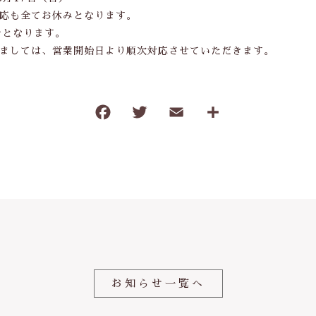
応も全てお休みとなります。
わ行
子ども食器（すくい易いシリーズ
でとなります。
調理道具・卓上小物
つきましては、営業開始日より順次対応させていただきます。
保存容器・弁当箱
耐熱陶器
F
T
E
共
a
w
m
有
インテリア・花瓶
c
it
ai
kobanaシリーズ
e
te
l
ぽっぷシリーズ
b
r
o
o
k
お知らせ一覧へ