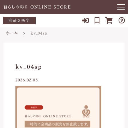
キーワード検索
商品を探す
お知らせ
ホーム
kv_04sp
すべて
当店について
～500円
こだわり検索
あ行
よくある質問
500～700円
親カテゴリ
kv_04sp
か行
ブログ
700～1,000円
2026.02.05
さ行
子カテゴリ
03-5989-1906
1,000～2,000円
た行
定休日 土日祝
2,000～3,000円
価格帯
な行
お問い合わせ
3,000円～
～