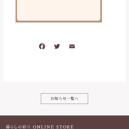
は行
5000円～
その他
在庫あり
セール
ま行
8000円～
並び順
や行
F
T
E
共
a
w
m
有
ら行
c
it
ai
わ行
e
te
l
b
r
o
お知らせ一覧へ
o
k