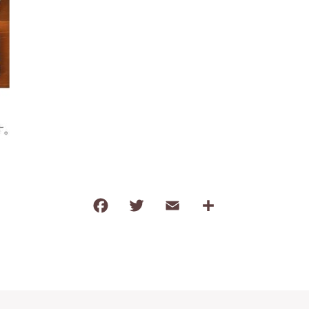
わ行
子ども食器（すくい易いシリーズ
調理道具・卓上小物
保存容器・弁当箱
耐熱陶器
インテリア・花瓶
kobanaシリーズ
ぽっぷシリーズ
F
T
E
共
a
w
m
有
c
it
ai
e
te
l
b
r