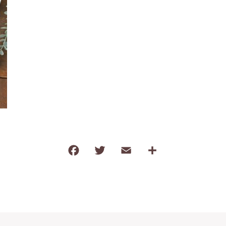
わ行
子ども食器（すくい易いシリーズ
調理道具・卓上小物
保存容器・弁当箱
耐熱陶器
インテリア・花瓶
kobanaシリーズ
ぽっぷシリーズ
F
T
E
共
a
w
m
有
c
it
ai
e
te
l
b
r