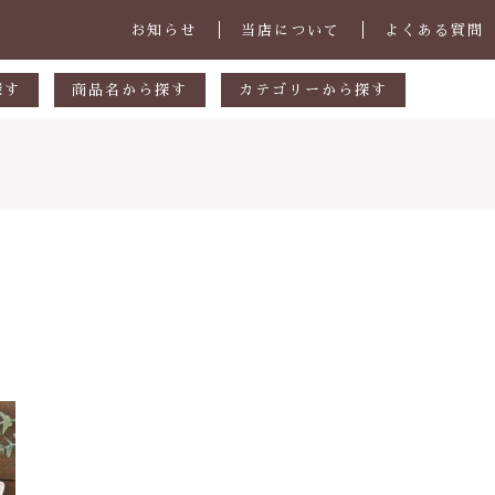
お知らせ
当店について
よくある質問
探す
商品名から探す
カテゴリーから探す
あ行
マグカップ・スープカップ
円
か行
小皿
00円
さ行
中皿・取皿
000円
た行
大皿・盛皿・カレーパスタ皿
子カテゴリ
000円
な行
ボウル・鉢
は行
茶碗・丼
ま行
ランチプレート
その他
や行
急須・ポット・コーヒー関連
在庫あり
セ
ら行
カトラリー