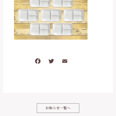
は行
5000円～
その他
在庫あり
セール
ま行
8000円～
並び順
や行
ら行
F
T
E
共
わ行
a
w
m
有
c
it
ai
e
te
l
b
r
o
お知らせ一覧へ
o