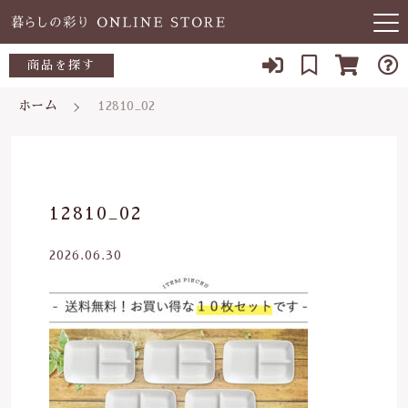
キーワード検索
商品を探す
お知らせ
ホーム
12810_02
すべて
当店について
～500円
こだわり検索
あ行
よくある質問
500～700円
親カテゴリ
12810_02
か行
ブログ
700～1,000円
2026.06.30
さ行
子カテゴリ
03-5989-1906
1,000～2,000円
た行
定休日 土日祝
2,000～3,000円
価格帯
な行
お問い合わせ
3,000円～
～