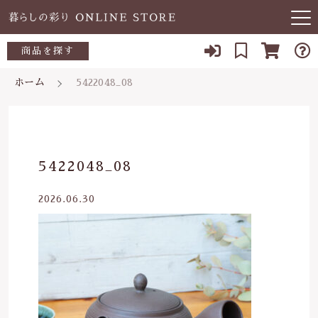
キーワード検索
商品を探す
お知らせ
ホーム
5422048_08
すべて
当店について
～500円
こだわり検索
あ行
よくある質問
500～700円
親カテゴリ
5422048_08
か行
ブログ
700～1,000円
2026.06.30
さ行
子カテゴリ
03-5989-1906
1,000～2,000円
た行
定休日 土日祝
2,000～3,000円
価格帯
な行
お問い合わせ
3,000円～
～