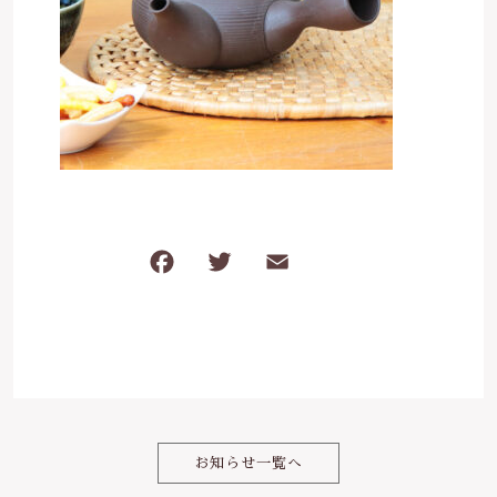
は行
5000円～
その他
在庫あり
セール
ま行
8000円～
並び順
や行
ら行
F
T
E
共
わ行
a
w
m
有
c
it
ai
e
te
l
b
r
o
お知らせ一覧へ
o