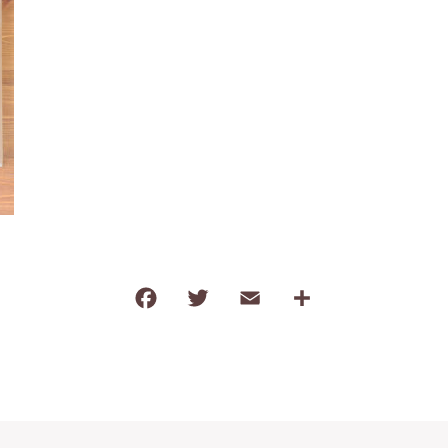
わ行
子ども食器（すくい易いシリーズ
調理道具・卓上小物
保存容器・弁当箱
耐熱陶器
インテリア・花瓶
kobanaシリーズ
ぽっぷシリーズ
F
T
E
共
a
w
m
有
c
it
ai
e
te
l
b
r