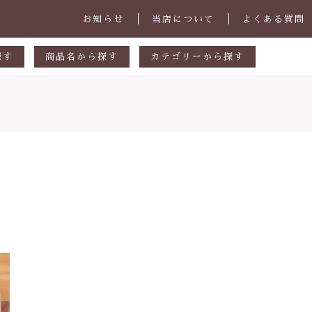
お知らせ
当店について
よくある質問
探す
商品名から探す
カテゴリーから探す
あ行
マグカップ・スープカップ
円
か行
小皿
00円
さ行
中皿・取皿
000円
た行
大皿・盛皿・カレーパスタ皿
子カテゴリ
000円
な行
ボウル・鉢
は行
茶碗・丼
ま行
ランチプレート
その他
や行
急須・ポット・コーヒー関連
在庫あり
セ
ら行
カトラリー