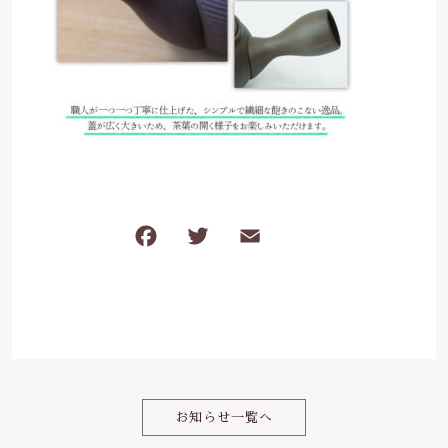
は行
5000円～
その他
在庫あり
セール
ま行
8000円～
並び順
や行
ら行
F
T
E
共
わ行
a
w
m
有
c
it
ai
e
te
l
b
r
o
お知らせ一覧へ
o