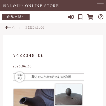
キーワード検索
商品を探す
お知らせ
ホーム
5422048_06
すべて
当店について
～500円
こだわり検索
あ行
よくある質問
500～700円
親カテゴリ
5422048_06
か行
ブログ
700～1,000円
2026.06.30
さ行
子カテゴリ
03-5989-1906
1,000～2,000円
た行
定休日 土日祝
2,000～3,000円
価格帯
な行
お問い合わせ
3,000円～
～