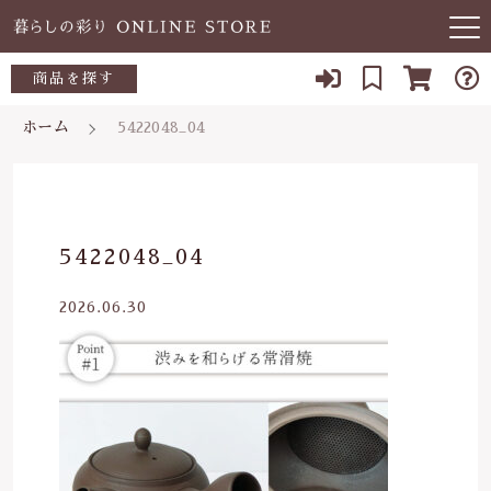
キーワード検索
商品を探す
お知らせ
ホーム
5422048_04
すべて
当店について
～500円
こだわり検索
あ行
よくある質問
500～700円
親カテゴリ
5422048_04
か行
ブログ
700～1,000円
2026.06.30
さ行
子カテゴリ
03-5989-1906
1,000～2,000円
た行
定休日 土日祝
2,000～3,000円
価格帯
な行
お問い合わせ
3,000円～
～