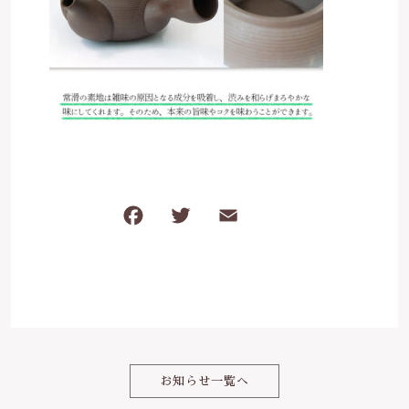
は行
5000円～
その他
在庫あり
セール
ま行
8000円～
並び順
や行
ら行
F
T
E
共
わ行
a
w
m
有
c
it
ai
e
te
l
b
r
o
お知らせ一覧へ
o