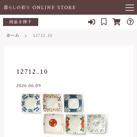
キーワード検索
商品を探す
お知らせ
ホーム
12712_10
すべて
当店について
～500円
こだわり検索
あ行
よくある質問
500～700円
親カテゴリ
12712_10
か行
ブログ
700～1,000円
2026.06.09
さ行
子カテゴリ
03-5989-1906
1,000～2,000円
た行
定休日 土日祝
2,000～3,000円
価格帯
な行
お問い合わせ
3,000円～
～