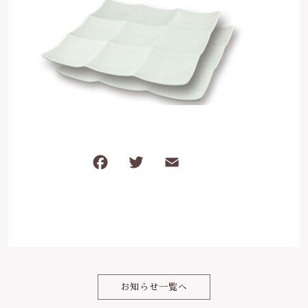
は行
5000円～
その他
在庫あり
セール
ま行
8000円～
並び順
や行
ら行
F
T
E
共
わ行
a
w
m
有
c
it
ai
e
te
l
b
r
o
お知らせ一覧へ
o