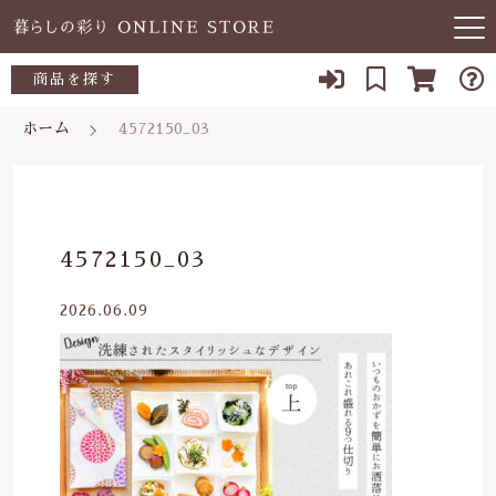
キーワード検索
商品を探す
お知らせ
ホーム
4572150_03
すべて
当店について
～500円
こだわり検索
あ行
よくある質問
500～700円
親カテゴリ
4572150_03
か行
ブログ
700～1,000円
2026.06.09
さ行
子カテゴリ
03-5989-1906
1,000～2,000円
た行
定休日 土日祝
2,000～3,000円
価格帯
な行
お問い合わせ
3,000円～
～