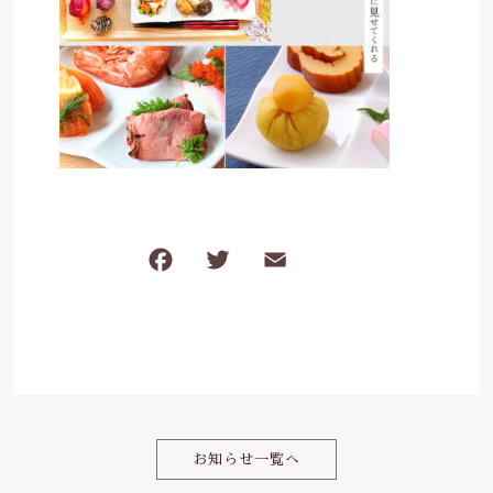
は行
5000円～
その他
在庫あり
セール
ま行
8000円～
並び順
や行
ら行
F
T
E
共
わ行
a
w
m
有
c
it
ai
e
te
l
b
r
o
お知らせ一覧へ
o