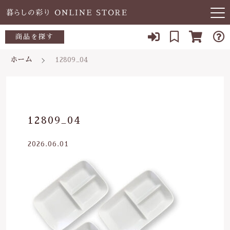
キーワード検索
商品を探す
お知らせ
ホーム
12809_04
すべて
当店について
～500円
こだわり検索
あ行
よくある質問
500～700円
親カテゴリ
12809_04
か行
ブログ
700～1,000円
2026.06.01
さ行
子カテゴリ
03-5989-1906
1,000～2,000円
た行
定休日 土日祝
2,000～3,000円
価格帯
な行
お問い合わせ
3,000円～
～