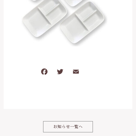
は行
5000円～
その他
在庫あり
セール
ま行
8000円～
並び順
や行
ら行
F
T
E
共
わ行
a
w
m
有
c
it
ai
e
te
l
b
r
o
お知らせ一覧へ
o