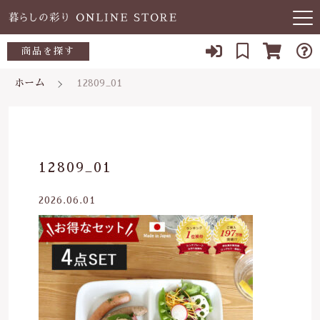
キーワード検索
商品を探す
お知らせ
ホーム
12809_01
すべて
当店について
～500円
こだわり検索
あ行
よくある質問
500～700円
親カテゴリ
12809_01
か行
ブログ
700～1,000円
2026.06.01
さ行
子カテゴリ
03-5989-1906
1,000～2,000円
た行
定休日 土日祝
2,000～3,000円
価格帯
な行
お問い合わせ
3,000円～
～