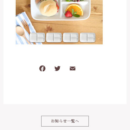
は行
5000円～
その他
在庫あり
セール
ま行
8000円～
並び順
や行
ら行
F
T
E
共
わ行
a
w
m
有
c
it
ai
e
te
l
b
r
o
お知らせ一覧へ
o