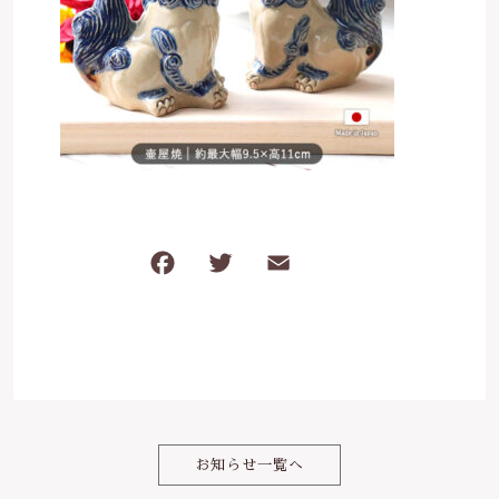
は行
5000円～
その他
在庫あり
セール
ま行
8000円～
並び順
や行
ら行
F
T
E
共
わ行
a
w
m
有
c
it
ai
e
te
l
b
r
o
お知らせ一覧へ
o