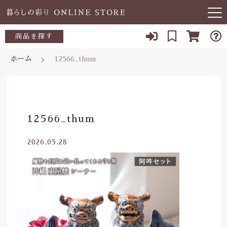
キーワード検索
商品を探す
お知らせ
ホーム
12566_thum
すべて
当店について
～500円
こだわり検索
あ行
よくある質問
500～700円
親カテゴリ
12566_thum
か行
ブログ
700～1,000円
2026.05.28
さ行
子カテゴリ
03-5989-1906
1,000～2,000円
た行
定休日 土日祝
2,000～3,000円
価格帯
な行
お問い合わせ
3,000円～
～