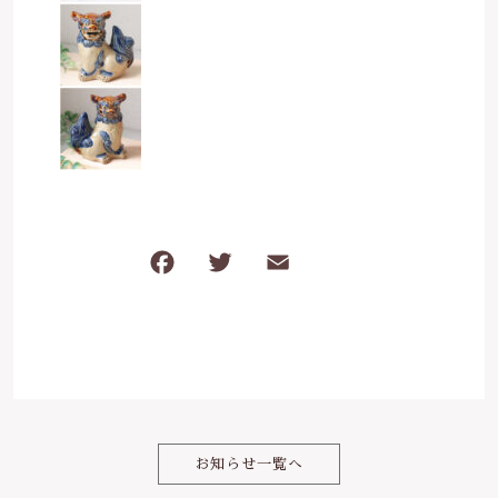
は行
5000円～
その他
在庫あり
セール
ま行
8000円～
並び順
や行
ら行
F
T
E
共
わ行
a
w
m
有
c
it
ai
e
te
l
b
r
o
お知らせ一覧へ
o