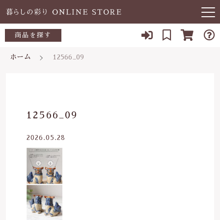
キーワード検索
商品を探す
お知らせ
ホーム
12566_09
すべて
当店について
～500円
こだわり検索
あ行
よくある質問
500～700円
親カテゴリ
12566_09
か行
ブログ
700～1,000円
2026.05.28
さ行
子カテゴリ
03-5989-1906
1,000～2,000円
た行
定休日 土日祝
2,000～3,000円
価格帯
な行
お問い合わせ
3,000円～
～