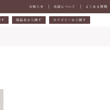
お知らせ
当店について
よくある質問
探す
商品名から探す
カテゴリーから探す
あ行
マグカップ・スープカップ
円
か行
小皿
00円
さ行
中皿・取皿
000円
た行
大皿・盛皿・カレーパスタ皿
子カテゴリ
000円
な行
ボウル・鉢
は行
茶碗・丼
ま行
ランチプレート
その他
や行
急須・ポット・コーヒー関連
在庫あり
セ
ら行
カトラリー