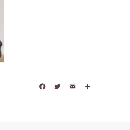
わ行
子ども食器（すくい易いシリーズ
調理道具・卓上小物
保存容器・弁当箱
耐熱陶器
インテリア・花瓶
kobanaシリーズ
ぽっぷシリーズ
F
T
E
共
a
w
m
有
c
it
ai
e
te
l
b
r