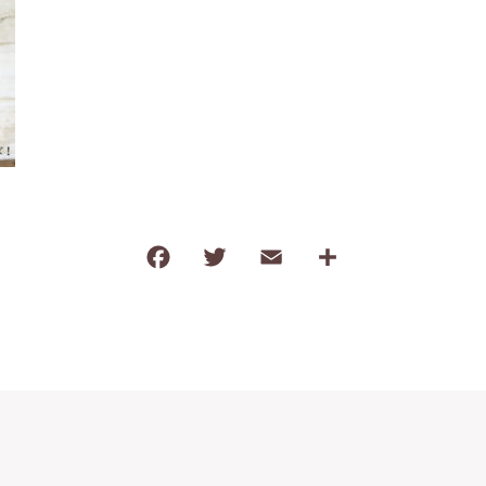
わ行
子ども食器（すくい易いシリーズ
調理道具・卓上小物
保存容器・弁当箱
耐熱陶器
インテリア・花瓶
kobanaシリーズ
F
T
E
共
a
w
m
有
ぽっぷシリーズ
c
it
ai
e
te
l
b
r
o
o