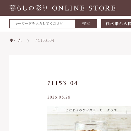
検索
価格帯から
～500円
ホーム
71153_04
500～700
700～1,0
1,000～2,
親カテゴリ
71153_04
2,000～3,
3,000円～
2026.05.26
5000円～
価格帯
8000円～
～