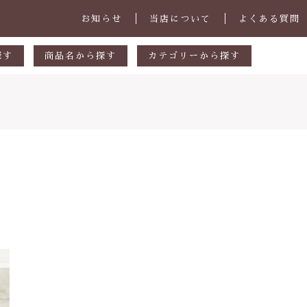
お知らせ
当店について
よくある質問
探す
商品名から探す
カテゴリーから探す
あ行
マグカップ・スープカップ
円
か行
小皿
00円
さ行
中皿・取皿
000円
た行
大皿・盛皿・カレーパスタ皿
子カテゴリ
000円
な行
ボウル・鉢
は行
茶碗・丼
ま行
ランチプレート
その他
や行
急須・ポット・コーヒー関連
在庫あり
セ
ら行
カトラリー