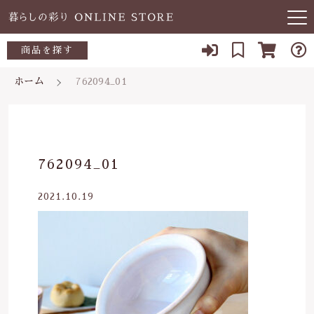
キーワード検索
商品を探す
お知らせ
ホーム
762094_01
すべて
当店について
～500円
こだわり検索
あ行
よくある質問
500～700円
親カテゴリ
762094_01
か行
ブログ
700～1,000円
2021.10.19
さ行
子カテゴリ
03-5989-1906
1,000～2,000円
た行
定休日 土日祝
2,000～3,000円
価格帯
な行
お問い合わせ
3,000円～
～