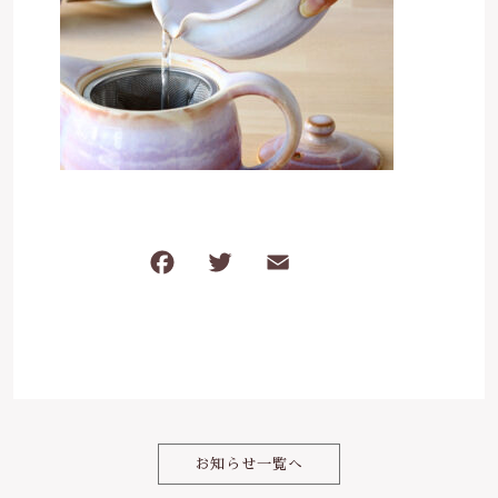
は行
5000円～
その他
在庫あり
セール
ま行
8000円～
並び順
や行
ら行
F
T
E
共
わ行
a
w
m
有
c
it
ai
e
te
l
b
r
o
お知らせ一覧へ
o