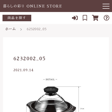
キーワード検索
商品を探す
お知らせ
ホーム
6232002_05
すべて
当店について
～500円
こだわり検索
あ行
よくある質問
500～700円
親カテゴリ
6232002_05
か行
ブログ
700～1,000円
2021.09.14
さ行
子カテゴリ
03-5989-1906
1,000～2,000円
た行
定休日 土日祝
2,000～3,000円
価格帯
な行
お問い合わせ
3,000円～
～