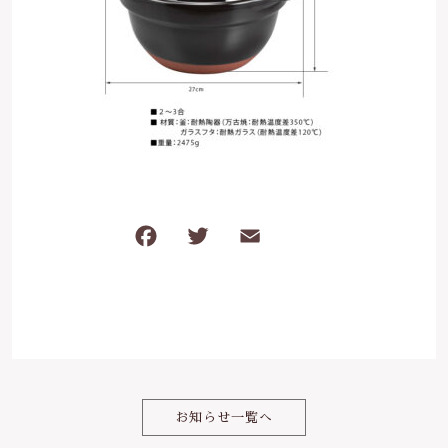
は行
5000円～
その他
在庫あり
セール
ま行
8000円～
並び順
や行
ら行
F
T
E
共
わ行
a
w
m
有
c
it
ai
e
te
l
b
r
o
お知らせ一覧へ
o