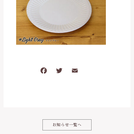
は行
5000円～
その他
在庫あり
セール
ま行
8000円～
並び順
や行
ら行
F
T
E
共
わ行
a
w
m
有
c
it
ai
e
te
l
b
r
o
お知らせ一覧へ
o