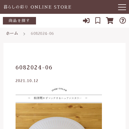
キーワード検索
商品を探す
お知らせ
ホーム
6082024-06
すべて
当店について
～500円
こだわり検索
あ行
よくある質問
500～700円
親カテゴリ
6082024-06
か行
ブログ
700～1,000円
2021.10.12
さ行
子カテゴリ
03-5989-1906
1,000～2,000円
た行
定休日 土日祝
2,000～3,000円
価格帯
な行
お問い合わせ
3,000円～
～