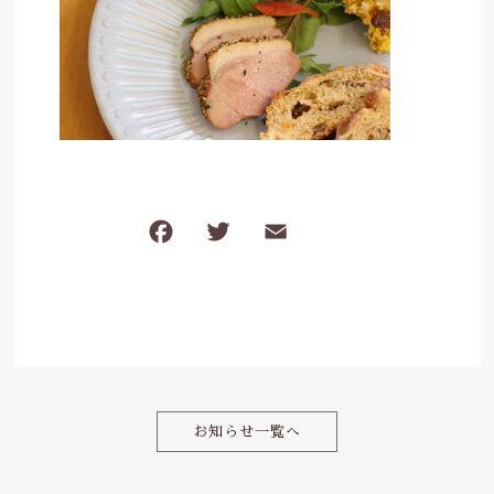
は行
5000円～
その他
在庫あり
セール
ま行
8000円～
並び順
や行
ら行
F
T
E
共
a
w
m
有
わ行
c
it
ai
e
te
l
b
r
o
お知らせ一覧へ
o
k