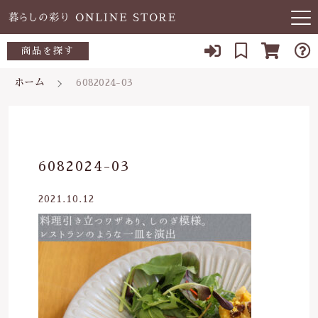
キーワード検索
商品を探す
お知らせ
ホーム
6082024-03
すべて
当店について
～500円
こだわり検索
あ行
よくある質問
500～700円
親カテゴリ
6082024-03
か行
ブログ
700～1,000円
2021.10.12
さ行
子カテゴリ
03-5989-1906
1,000～2,000円
た行
定休日 土日祝
2,000～3,000円
価格帯
な行
お問い合わせ
3,000円～
～