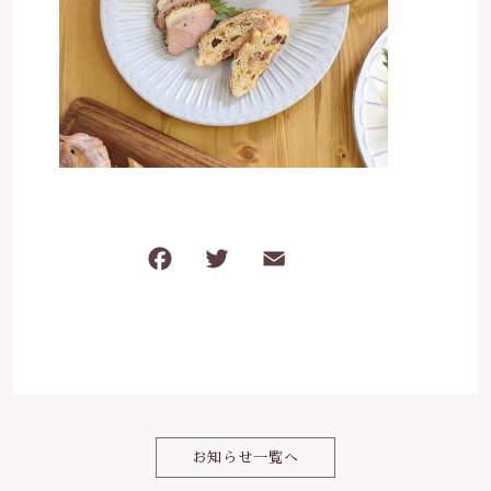
は行
5000円～
その他
在庫あり
セール
ま行
8000円～
並び順
や行
ら行
F
T
E
共
わ行
a
w
m
有
c
it
ai
e
te
l
b
r
o
お知らせ一覧へ
o