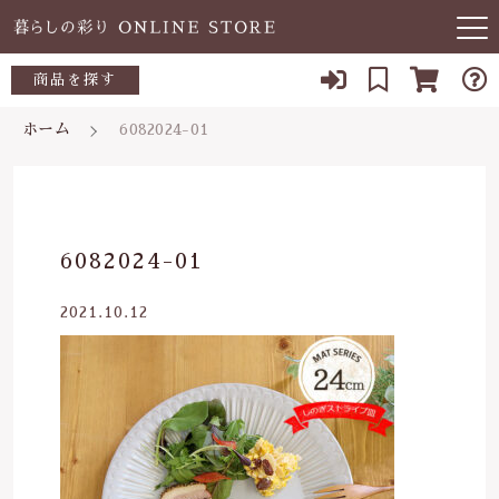
キーワード検索
商品を探す
お知らせ
ホーム
6082024-01
すべて
当店について
～500円
こだわり検索
あ行
よくある質問
500～700円
親カテゴリ
6082024-01
か行
ブログ
700～1,000円
2021.10.12
さ行
子カテゴリ
03-5989-1906
1,000～2,000円
た行
定休日 土日祝
2,000～3,000円
価格帯
な行
お問い合わせ
3,000円～
～