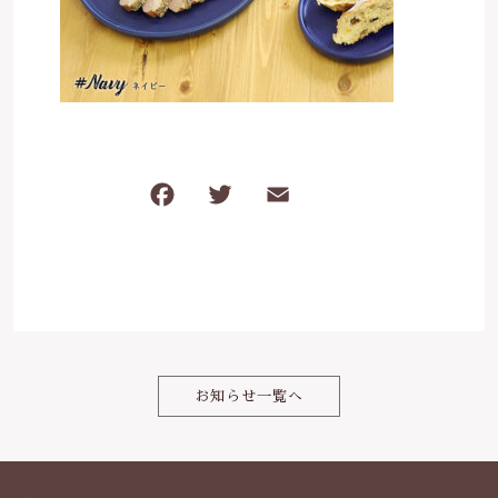
は行
5000円～
その他
在庫あり
セール
ま行
8000円～
並び順
や行
F
T
E
共
ら行
a
w
m
有
c
it
ai
わ行
e
te
l
b
r
o
お知らせ一覧へ
o
k