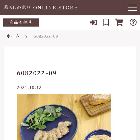
キーワード検索
商品を探す
お知らせ
ホーム
6082022-09
すべて
当店について
～500円
こだわり検索
あ行
よくある質問
500～700円
親カテゴリ
6082022-09
か行
ブログ
700～1,000円
2021.10.12
さ行
子カテゴリ
03-5989-1906
1,000～2,000円
た行
定休日 土日祝
2,000～3,000円
価格帯
な行
お問い合わせ
3,000円～
～